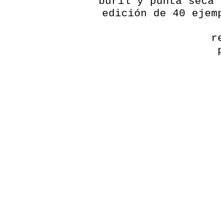
buril y punta seca 
edición de 40 ejem
r